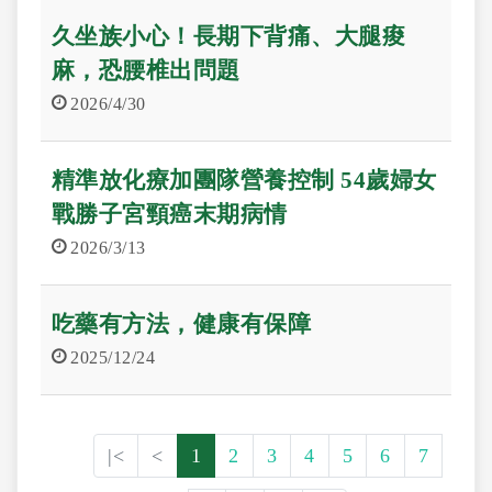
久坐族小心！長期下背痛、大腿痠
麻，恐腰椎出問題
2026/4/30
精準放化療加團隊營養控制 54歲婦女
戰勝子宮頸癌末期病情
2026/3/13
吃藥有方法，健康有保障
2025/12/24
|<
<
1
2
3
4
5
6
7