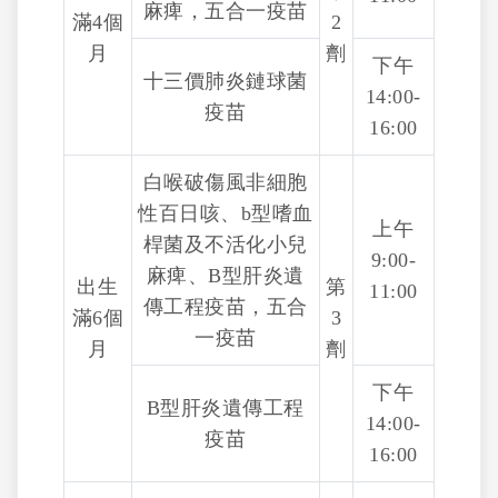
麻痺，五合一疫苗
滿4個
2
月
劑
下午
十三價肺炎鏈球菌
14:00-
疫苗
16:00
白喉破傷風非細胞
性百日咳、b型嗜血
上午
桿菌及不活化小兒
9:00-
麻痺、B型肝炎遺
出生
第
11:00
傳工程疫苗，五合
滿6個
3
一疫苗
月
劑
下午
B型肝炎遺傳工程
14:00-
疫苗
16:00