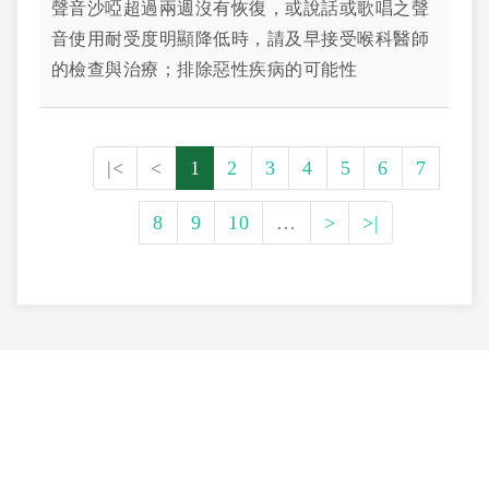
聲音沙啞超過兩週沒有恢復，或說話或歌唱之聲
音使用耐受度明顯降低時，請及早接受喉科醫師
的檢查與治療；排除惡性疾病的可能性
|<
<
1
2
3
4
5
6
7
8
9
10
…
>
>|