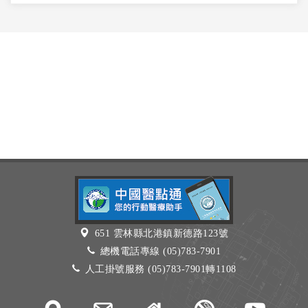
651 雲林縣北港鎮新德路123號
總機電話專線 (05)783-7901
人工掛號服務 (05)783-7901轉1108