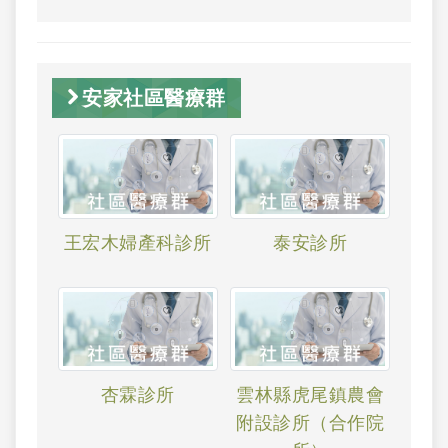
安家社區醫療群
王宏木婦產科診所
泰安診所
杏霖診所
雲林縣虎尾鎮農會
附設診所（合作院