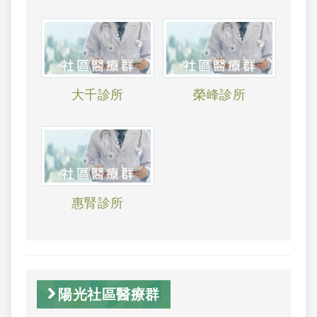
大千診所
榮峰診所
惠腎診所
陽光社區醫療群