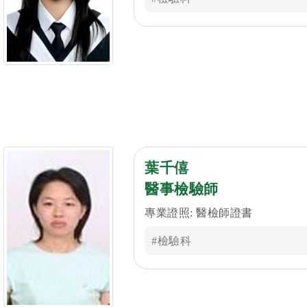
葉千僖
醫事檢驗師
專業證照: 醫檢師證書
#檢驗科