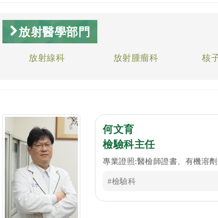
放射醫學部門
放射線科
放射腫瘤科
核
何文育
檢驗科主任
專業證照:醫檢師證書、有機溶
#檢驗科