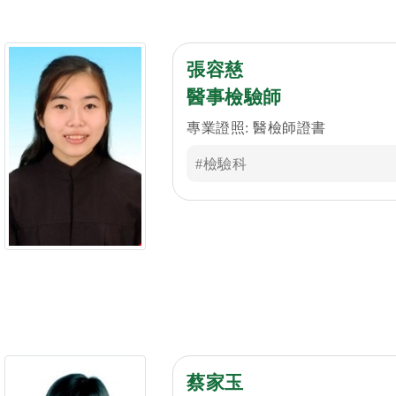
張容慈
醫事檢驗師
專業證照: 醫檢師證書
#檢驗科
蔡家玉