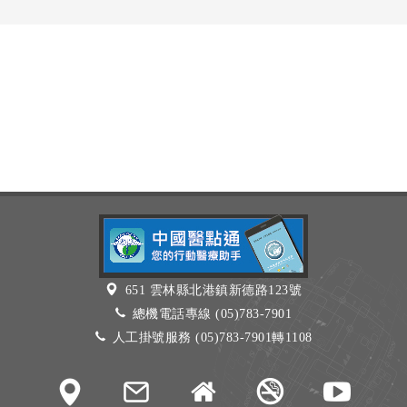
651 雲林縣北港鎮新德路123號
總機電話專線 (05)783-7901
人工掛號服務 (05)783-7901轉1108