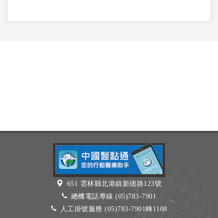
651 雲林縣北港鎮新德路123號
總機電話專線 (05)783-7901
人工掛號服務 (05)783-7901轉1108