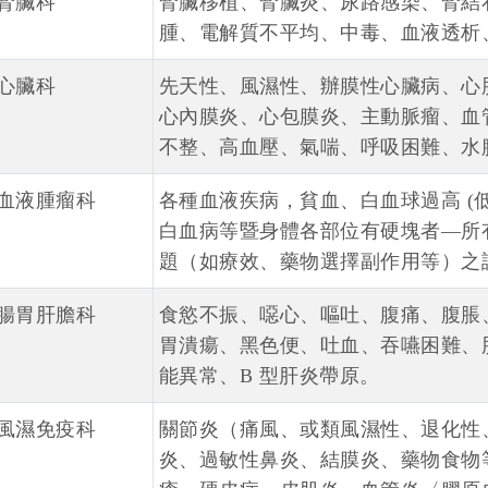
腎臟科
腎臟移植、腎臟炎、尿路感染、腎結
腫、電解質不平均、中毒、血液透析
心臟科
先天性、風濕性、辦膜性心臟病、心
心內膜炎、心包膜炎、主動脈瘤、血
不整、高血壓、氣喘、呼吸困難、水
血液腫瘤科
各種血液疾病，貧血、白血球過高 (
白血病等暨身體各部位有硬塊者—所
題（如療效、藥物選擇副作用等）之
腸胃肝膽科
食慾不振、噁心、嘔吐、腹痛、腹脹
胃潰瘍、黑色便、吐血、吞嚥困難、
能異常、B 型肝炎帶原。
風濕免疫科
關節炎（痛風、或類風濕性、退化性
炎、過敏性鼻炎、結膜炎、藥物食物