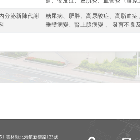
瘡、硬皮症、皮肌炎、血管炎〈膠原
內分泌新陳代謝
糖尿病、肥胖、高尿酸症、高脂血症
科
垂體病變、腎上腺病變 、 發育不良
51 雲林縣北港鎮新德路123號