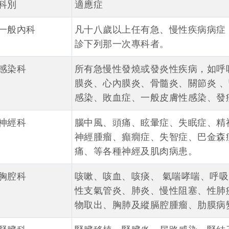
科別
適應症
一般內科
凡十八歲以上任有急、慢性疾病病症
診下列那一次專科者。
感染科
所有急慢性發燒或發炎性疾病，如呼
膜炎、心內膜炎、骨髓炎、關節炎 
感染、敗血症、一般皮膚性感染、發
神經科
腦中風、頭痛、眩暈症、失眠症、精
神經腫瘤、癲癇症、失智症、巴金森
痛、等各種神經及肌肉病患。
胸腔科
咳嗽、咳血、咳痰、 氣喘哮喘、呼
性支氣管炎、肺炎、慢性阻塞、性肺
物取出、胸肺及縱膈腔腫瘤、肋膜病