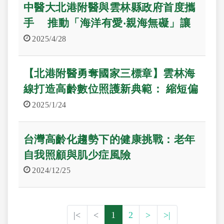
中醫大北港附醫與雲林縣政府首度攜
手 推動「海洋有愛‧親海無礙」讓
失智長者安心親海、健康動起來
2025/4/28
【北港附醫勇奪國家三標章】雲林海
線打造高齡數位照護新典範： 縮短偏
鄉健康與數位落差
2025/1/24
台灣高齡化趨勢下的健康挑戰：老年
自我照顧與肌少症風險
2024/12/25
|<
<
1
2
>
>|