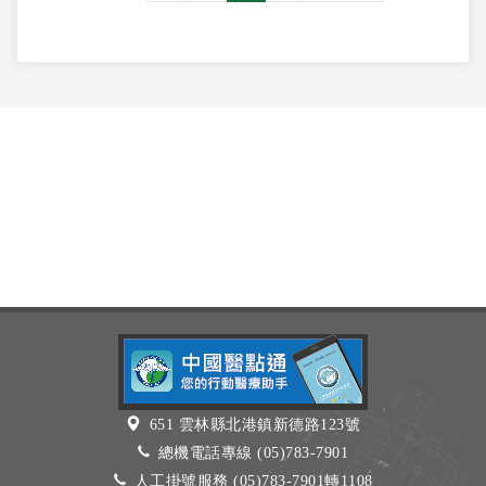
651 雲林縣北港鎮新德路123號
總機電話專線 (05)783-7901
人工掛號服務 (05)783-7901轉1108