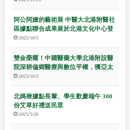
阿公阿嬤的藝術展 中醫大北港附醫社
區據點聯合成果展於北港文化中心登
場
2025/10/5
雙金榮耀！中國醫藥大學北港附設醫
院深耕偏鄉醫療與數位平權，獲亞太
暨臺灣永續行動獎(APSAA & TSAA)
2025/10/2
雙料金獎
北媽揪據點長輩、學生歡慶端午 300
份艾草好禮送民眾
2025/5/20