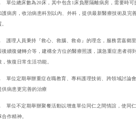
1. 單位總床數為20床，其中包含1床負壓隔離病房，需要時
加護病房，收治病患科別以內、外科，提供最新醫療技術及完
質。
2. 護理人員秉持『救心、救腦、救命』的理念，服務雲嘉鄉
與後續復健轉介等，建構全方位的醫療照護，讓急重症患者得
數，恢復日常生活功能。
3. 單位定期舉辦重症在職教育、專科護理技術、跨領域討論
提供病患更完善的治療
4. 單位不定期舉辦聚餐活動以增進單位同仁之間情誼，使同
隊合作精神。