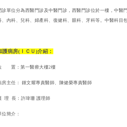
門診單位分為西醫門診及中醫門診，西醫門診位於一樓，中醫
科、內科、兒科、婦產科、復健科、眼科、牙科等。中醫科目
加護病房(ＩＣＵ)介紹：
位 置：
第一
醫療大樓2樓
病房主任： 鍾文耀專責醫師、陳健榮專責醫師
護 理 長：許瑋珊 護理師
單位簡介：