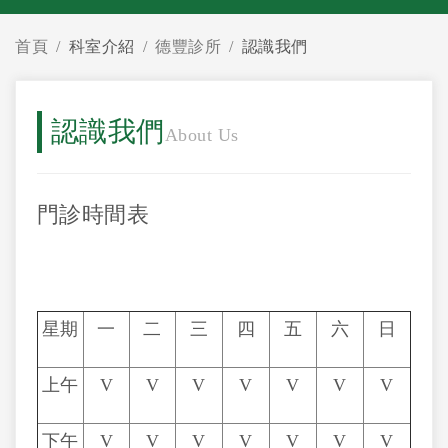
首頁
科室介紹
德豐診所
認識我們
認識我們
About Us
門診時間表
星期
一
二
三
四
五
六
日
上午
V
V
V
V
V
V
V
下午
V
V
V
V
V
V
V