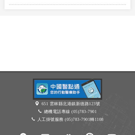
651 雲林縣北港鎮新德路123號
總機電話專線 (05)783-7901
人工掛號服務 (05)783-7901轉1108