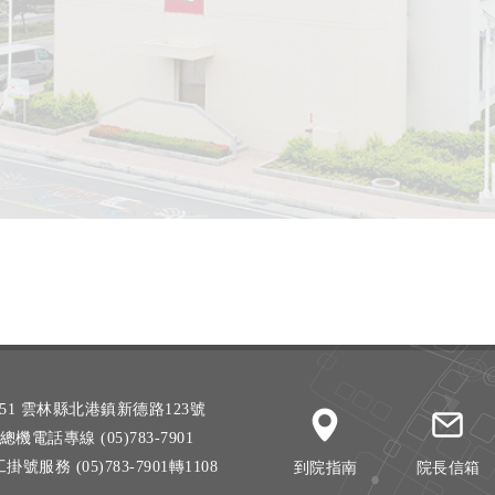
51 雲林縣北港鎮新德路123號
總機電話專線 (05)783-7901
掛號服務 (05)783-7901轉1108
到院指南
院長信箱