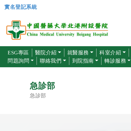
實名登記系統
ESG專區
醫院介紹
就醫服務
科室介紹
問題詢問
聯絡我們
到院指南
轉診服務
急診部
急診部