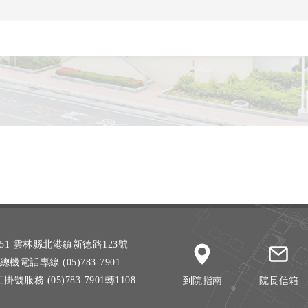
51 雲林縣北港鎮新德路123號
總機電話專線 (05)783-7901
掛號服務 (05)783-7901轉1108
到院指南
院長信箱