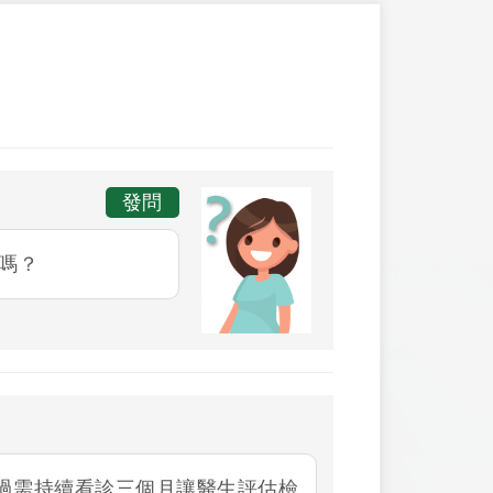
發問
嗎？
過需持續看診三個月讓醫生評估檢