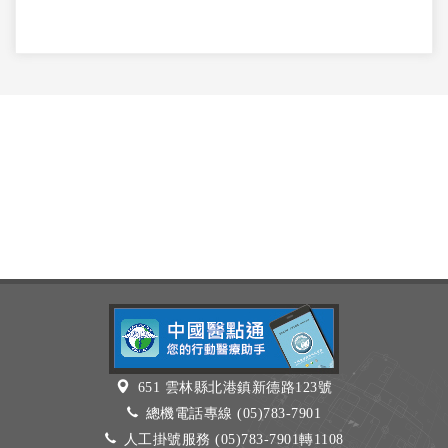
651 雲林縣北港鎮新德路123號
總機電話專線 (05)783-7901
人工掛號服務 (05)783-7901轉1108