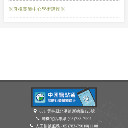
※脊椎關節中心學術講座※
651 雲林縣北港鎮新德路123號
總機電話專線 (05)783-7901
人工掛號服務 (05)783-7901轉1108