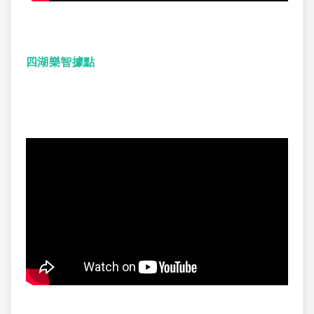
四湖樂智據點