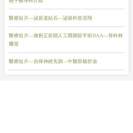
核子醫學科介紹
醫療短片—泌尿道結石—泌尿科曾浩翔
醫療短片—微創正前開人工髖關節手術DAA—骨科林
爾笛
醫療短片—自律神經失調—中醫部楊舒渝