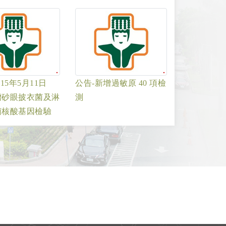
15年5月11日
公告-新增過敏原 40 項檢
增砂眼披衣菌及淋
測
菌核酸基因檢驗