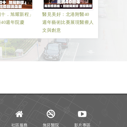
四十．旭耀新程」
醫見美好：北港附醫40
40週年院慶
週年藝術比賽展現醫療人
文與創意
社區服務
無菸醫院
影片專區