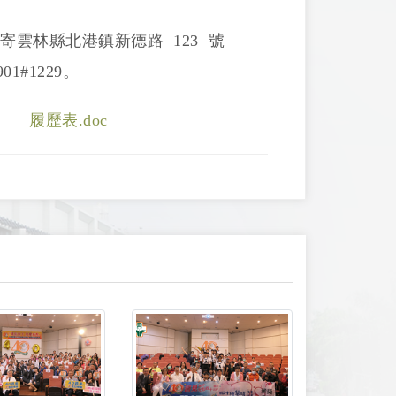
.tw 或逕寄雲林縣北港鎮新德路 123 號
1#1229。
履歷表.doc