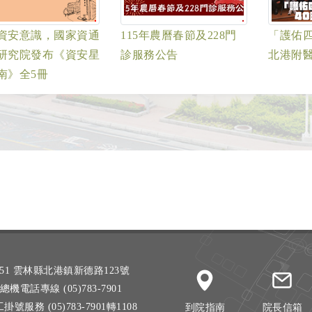
資安意識，國家資通
115年農曆春節及228門
「護佑
研究院發布《資安星
診服務公告
北港附醫
南》全5冊
51 雲林縣北港鎮新德路123號
總機電話專線 (05)783-7901
掛號服務 (05)783-7901轉1108
到院指南
院長信箱