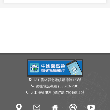
651 雲林縣北港鎮新德路123號
總機電話專線 (05)783-7901
人工掛號服務 (05)783-7901轉1108