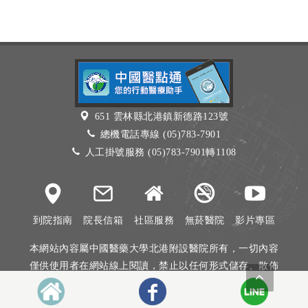
651 雲林縣北港鎮新德路123號
總機電話專線 (05)783-7901
人工掛號服務 (05)783-7901轉1108
到院指南
院長信箱
社區服務
無菸醫院
影片專區
本網站內容屬中國醫藥大學北港附設醫院所有，一切內容
僅供使用者在網站線上閱讀，禁止以任何形式儲存、散佈
或重製部分或全部內容
本網站建議以Internet Explorer 10以上、Firefox或Google