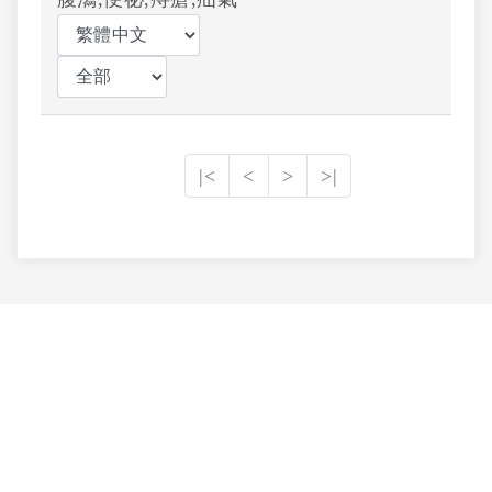
|<
<
>
>|