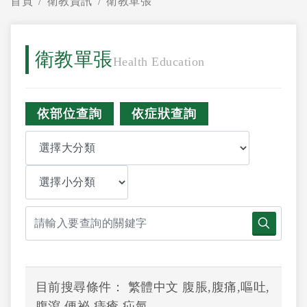
首頁
衛教資訊
衛教單張
衛教單張
Health Education
依部位查詢
依症狀查詢
目前搜尋條件： 繁體中文 腹脹,腹痛,嘔吐,
腹瀉,便祕,痔瘡,疝氣