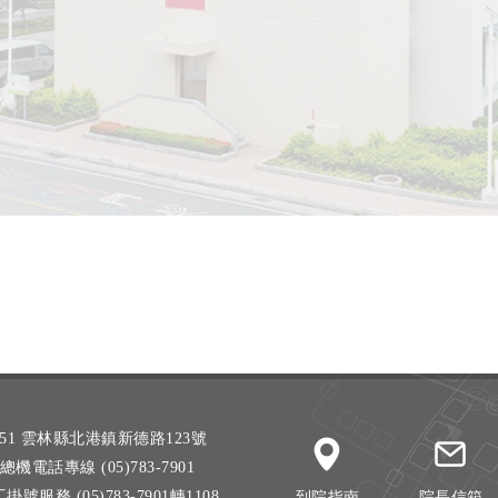
51 雲林縣北港鎮新德路123號
總機電話專線 (05)783-7901
掛號服務 (05)783-7901轉1108
到院指南
院長信箱