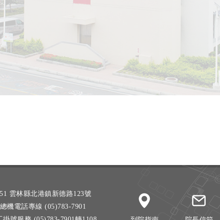
51 雲林縣北港鎮新德路123號
總機電話專線 (05)783-7901
掛號服務 (05)783-7901轉1108
到院指南
院長信箱