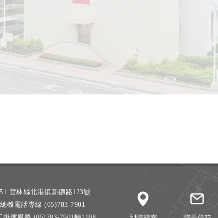
51 雲林縣北港鎮新德路123號
總機電話專線 (05)783-7901
掛號服務 (05)783-7901轉1108
到院指南
院長信箱