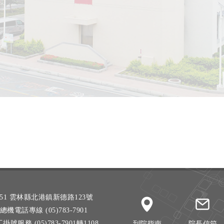
51 雲林縣北港鎮新德路123號
總機電話專線 (05)783-7901
掛號服務 (05)783-7901轉1108
到院指南
院長信箱