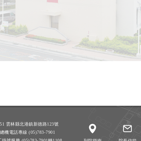
51 雲林縣北港鎮新德路123號
總機電話專線 (05)783-7901
掛號服務 (05)783-7901轉1108
到院指南
院長信箱