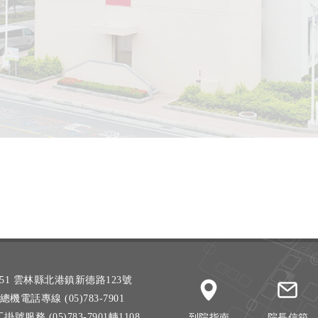
51 雲林縣北港鎮新德路123號
總機電話專線 (05)783-7901
掛號服務 (05)783-7901轉1108
到院指南
院長信箱