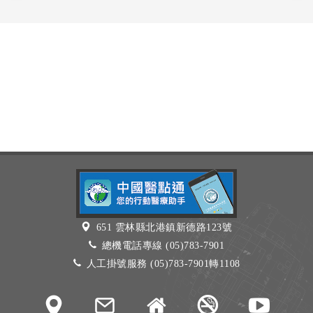
651 雲林縣北港鎮新德路123號
總機電話專線 (05)783-7901
人工掛號服務 (05)783-7901轉1108