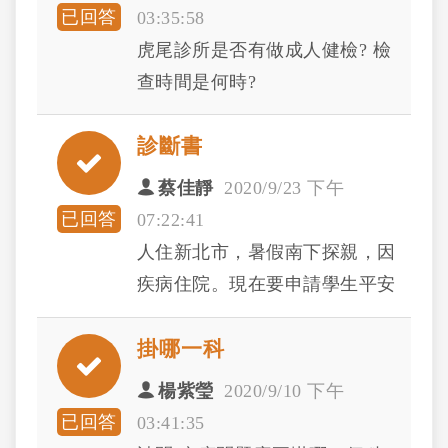
已回答
03:35:58
虎尾診所是否有做成人健檢? 檢
查時間是何時?
診斷書
蔡佳靜
2020/9/23 下午
已回答
07:22:41
人住新北市，暑假南下探親，因
疾病住院。現在要申請學生平安
保險，需診斷書、收據。但人在
掛哪一科
北部，請問有什麼方法申請診斷
書、收據？謝謝！
楊紫瑩
2020/9/10 下午
已回答
03:41:35