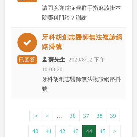
請問腕隧道症候群手指麻該掛本
院哪科門診？謝謝
牙科胡創志醫師無法複診網
路掛號
已回答
蘇先生
2020/8/12 下午
10:08:20
牙科胡創志醫師無法複診網路掛
號
|<
<
…
36
37
38
39
40
41
42
43
44
45
>