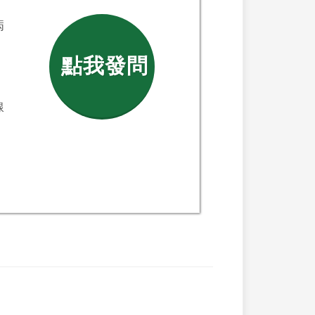
病
點我發問
線