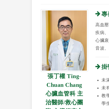
專
高血壓
疾病、
心臟衰
音波、
掛
張丁權 Ting-
未
Chuan Chang
未
心臟血管科 主
教
治醫師/救心團
學