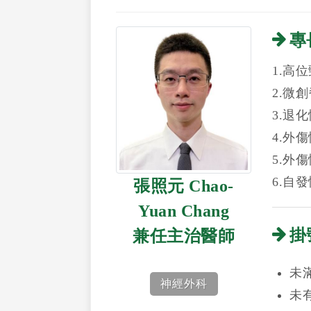
專
1.高
2.微
3.退
4.外
5.外
6.自
張照元 Chao-
Yuan Chang
掛
兼任主治醫師
未
神經外科
未