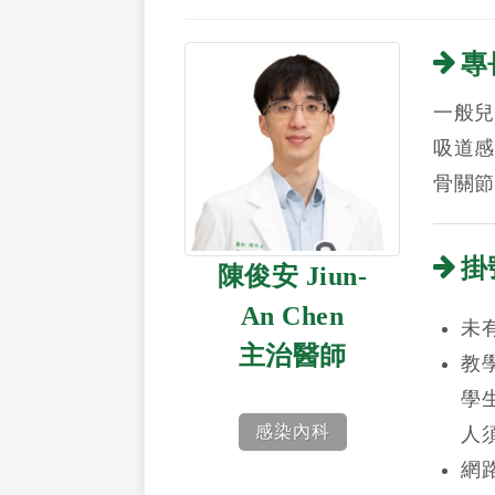
專
一般兒
吸道感
骨關節
掛
陳俊安 Jiun-
An Chen
未
主治醫師
教
學
感染內科
人
網