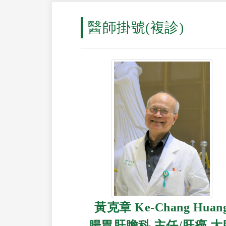
醫師掛號(複診)
黃克章 Ke-Chang Huan
腸胃肝膽科 主任/肝癌.大