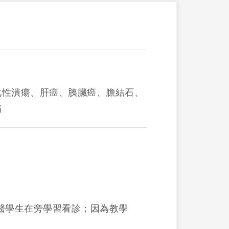
化性潰瘍、肝癌、胰臟癌、膽結石、
病
。
醫學生在旁學習看診；因為教學