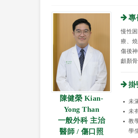
專
慢性困
療、燒
傷後神
顱顏骨
掛
陳健榮 Kian-
未
Yong Than
未
一般外科 主治
教
醫師 / 傷口照
學