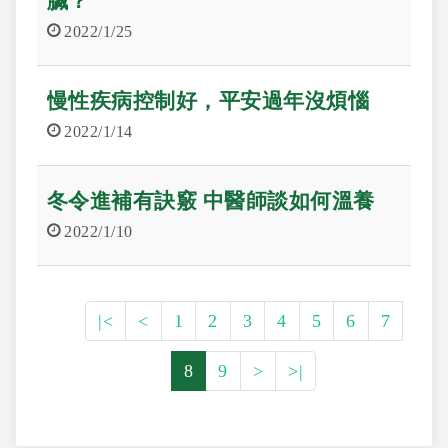
臟？
2022/1/25
慢性疾病控制好，平安過年沒煩惱
2022/1/14
冬令進補有訣竅 中醫師談如何溫養
2022/1/10
|<
<
1
2
3
4
5
6
7
8
9
>
>|