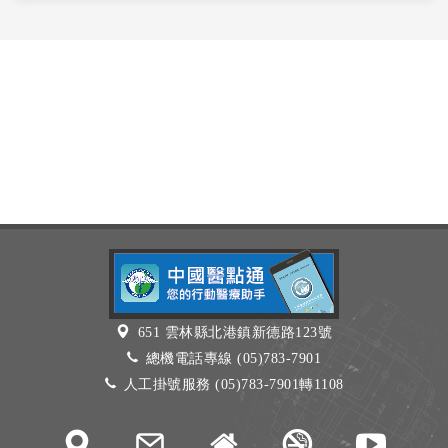
651 雲林縣北港鎮新德路123號
總機電話專線 (05)783-7901
人工掛號服務 (05)783-7901轉1108