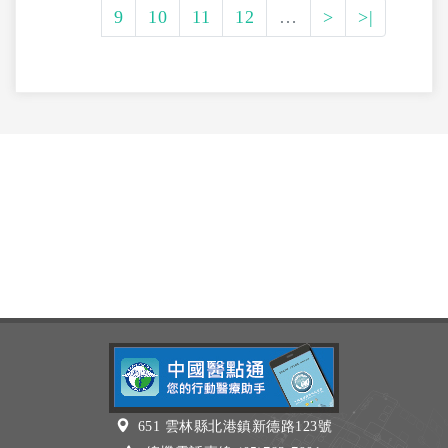
9
10
11
12
…
>
>|
651 雲林縣北港鎮新德路123號