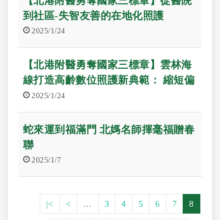
【北港附醫勇奪國家三標章】從醫院
到社區-失智友善的在地化照護
2025/1/24
【北港附醫勇奪國家三標章】雲林海
線打造高齡數位照護新典範： 縮短偏
鄉健康與數位落差
2025/1/24
蛇來運到福滿門 北媽名師揮毫福贈春
聯
2025/1/7
|<
<
…
3
4
5
6
7
8