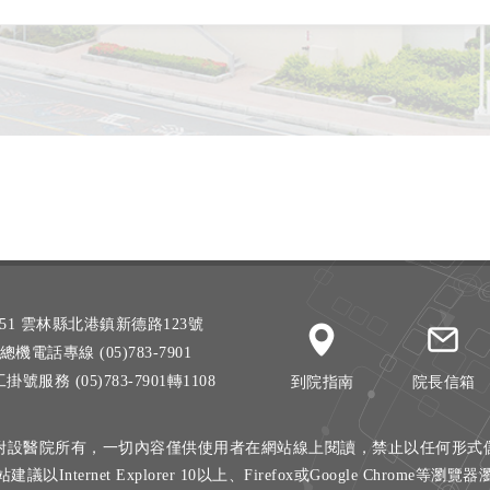
51 雲林縣北港鎮新德路123號
總機電話專線 (05)783-7901
掛號服務 (05)783-7901轉1108
到院指南
院長信箱
附設醫院所有，一切內容僅供使用者在網站線上閱讀，禁止以任何形式
建議以Internet Explorer 10以上、Firefox或Google Chrome等瀏覽