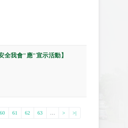
安全我會"應"宣示活動】
60
61
62
63
…
>
>|