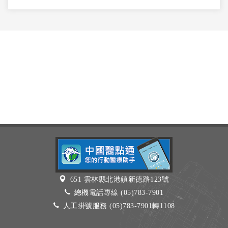
651 雲林縣北港鎮新德路123號
總機電話專線 (05)783-7901
人工掛號服務 (05)783-7901轉1108