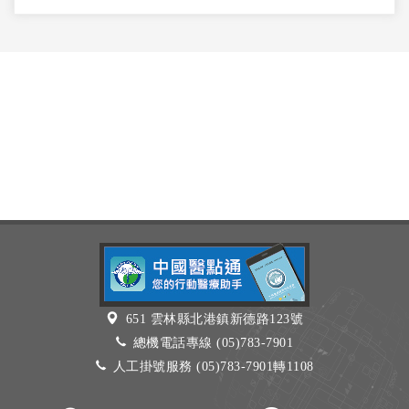
651 雲林縣北港鎮新德路123號
總機電話專線 (05)783-7901
人工掛號服務 (05)783-7901轉1108