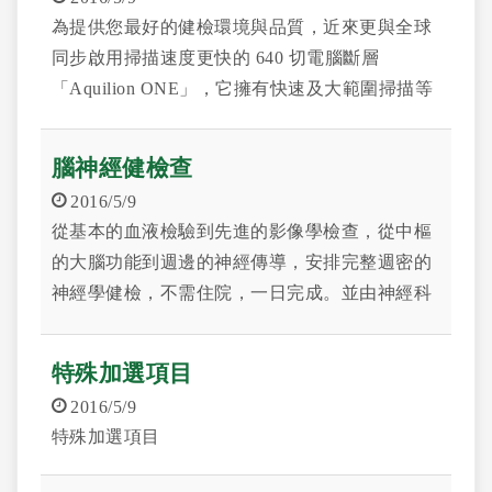
為提供您最好的健檢環境與品質，近來更與全球
同步啟用掃描速度更快的 640 切電腦斷層
「Aquilion ONE」，它擁有快速及大範圍掃描等
二項特色，使得檢查時較不受心跳及呼吸限制，
提升檢查的成功率；並可縮短掃描時間，降低輻
腦神經健檢查
射劑量及顯影劑的使用量；當然完整的影像品
2016/5/9
質，更有助於醫師的判讀。
從基本的血液檢驗到先進的影像學檢查，從中樞
的大腦功能到週邊的神經傳導，安排完整週密的
神經學健檢，不需住院，一日完成。並由神經科
醫師為您詳細解說，為您和您所關心的人的健康
嚴格把關。
特殊加選項目
2016/5/9
特殊加選項目