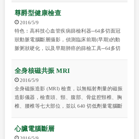
尊爵型健康檢查
2016/5/9
特色︰高科技心血管疾病篩檢利器─64多切面冠
狀動脈電腦斷層攝影，偵測臨床前期(早期)的動
脈粥狀硬化，以及早期肺癌的篩檢工具─64多切
面胸博電腦斷層，另涵蓋身體多系統的尊貴型健
檢項目。
全身核磁共振 MRI
2016/5/9
全身磁振造影 (MRI) 檢查，以無輻射劑量的磁振
造影儀器，檢查頭、頸、腹部、骨盆腔頸椎、胸
椎、腰椎等七大部位，並以 640 切低劑量電腦斷
層掃描肺部腫瘤。結合二種高科技精密儀器特
色，針對全身腫瘤、腦血管及脊椎問題，提供非
心臟電腦斷層
侵入性，快速、清晰之影像學檢查。
2016/5/9