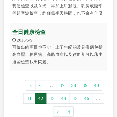
糞便檢查以及Ｘ光，再加上甲狀腺、乳房或腹部
等超音波檢查，約僅需半天時間，也不會有什麼
不舒服的感覺。
全日健康檢查
2016/5/9
可檢出的項目也不少，上了年紀的常見疾病包括
高血壓、糖尿病、高脂血症以及貧血都可以藉由
這些檢查找出問題。
|<
<
…
37
38
39
40
41
42
43
44
45
46
…
>
>|