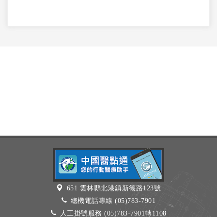
651 雲林縣北港鎮新德路123號
總機電話專線 (05)783-7901
人工掛號服務 (05)783-7901轉1108