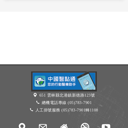
651 雲林縣北港鎮新德路123號
總機電話專線 (05)783-7901
人工掛號服務 (05)783-7901轉1108