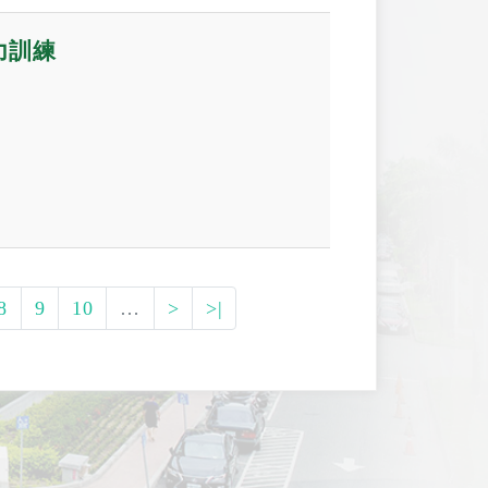
力訓練
8
9
10
…
>
>|