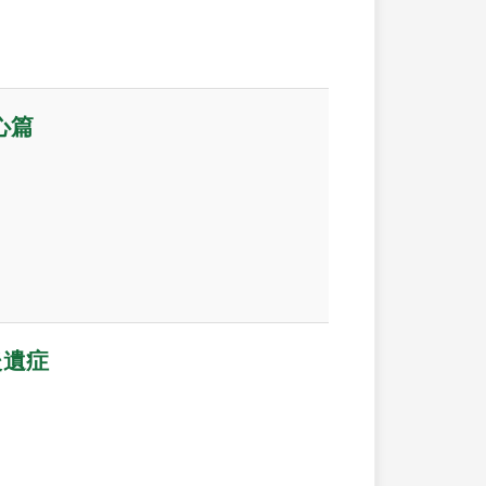
心篇
後遺症