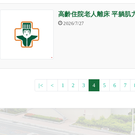
高齡住院老人離床 平躺肌
2026/7/27
|<
<
1
2
3
4
5
6
7