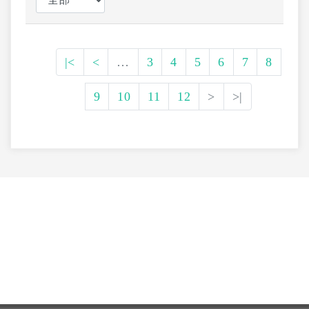
|<
<
…
3
4
5
6
7
8
9
10
11
12
>
>|