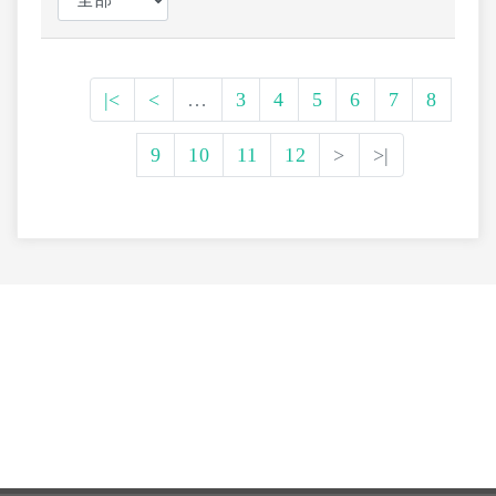
|<
<
…
3
4
5
6
7
8
9
10
11
12
>
>|