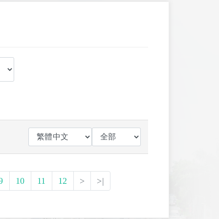
9
10
11
12
>
>|