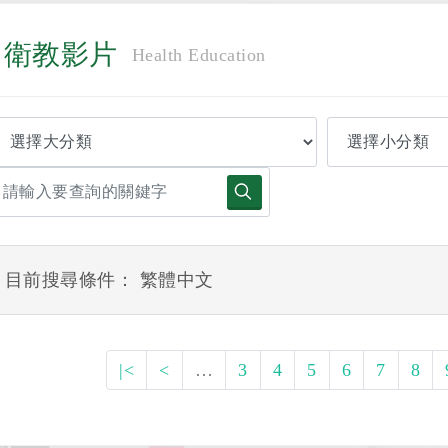
衛教影片
Health Education
目前搜尋條件： 繁體中文
|<
<
…
3
4
5
6
7
8