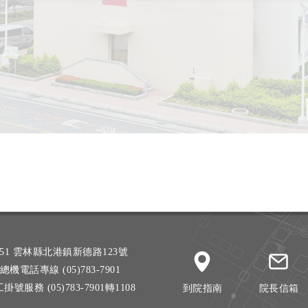
51 雲林縣北港鎮新德路123號
總機電話專線 (05)783-7901
掛號服務 (05)783-7901轉1108
到院指南
院長信箱