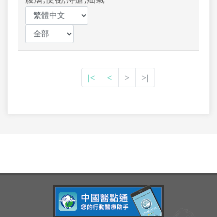
|<
<
>
>|