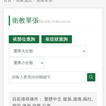
首頁
衛教資訊
衛教單張
衛教單張
Health Education
依部位查詢
依症狀查詢
目前搜尋條件： 繁體中文 腹脹,腹痛,嘔吐,
腹瀉,便祕,痔瘡,疝氣